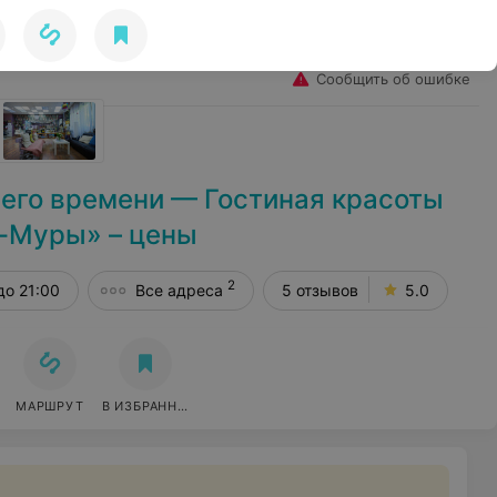
Избранное
Войти
Сообщить об ошибке
чего времени — Гостиная красоты
-Муры» – цены
2
до 21:00
Все адреса
5 отзывов
5.0
МАРШРУТ
В ИЗБРАННОЕ