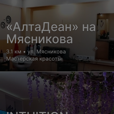
«АлтаДеан» на
Мясникова
3.1 км • ул. Мясникова
Мастерская красоты