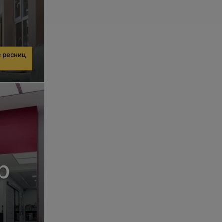
 ресниц
р