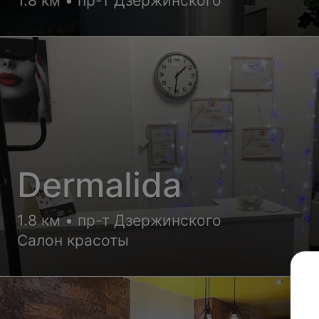
1.8 км • пр-т Дзержинского
Dermalida
1.8 км • пр-т Дзержинского
Салон красоты