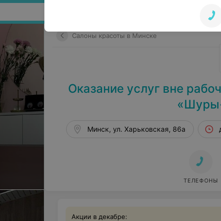
Поиск по сайту
Салоны красоты в Минске
Оказание услуг вне рабо
«Шуры
Минск, ул. Харьковская, 86a
ТЕЛЕФОНЫ
Акции в декабре: