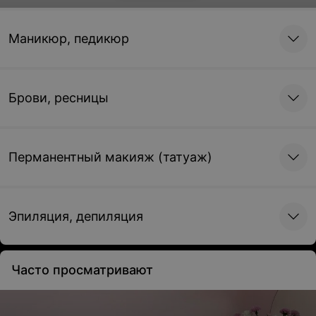
Стрижка женская модельная (очень длинный
Маникюр, педикюр
волос) (мастер)
Цена по запросу
Брови, ресницы
Стрижка женская модельная (короткий волос)
(ведущий мастер)
Перманентный макияж (татуаж)
Цена по запросу
Стрижка женская модельная (средний волос)
Эпиляция, депиляция
(ведущий мастер)
Цена по запросу
Часто просматривают
Стрижка женская модельная (длинный волос)
(ведущий мастер)