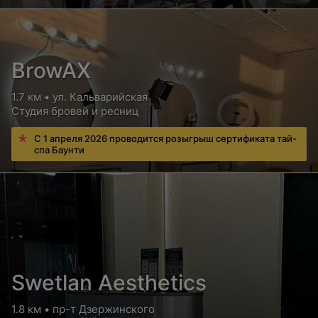
Цена по запросу
Расход по граммам красителей
BrowAX
Цена по запросу
1.7 км • ул. Кальварийская
Студия бровей и ресниц
С 1 апреля 2026 проводится розыгрыш сертификата тай-
спа Баунти
Swetlan Aesthetics
1.8 км • пр-т Дзержинского