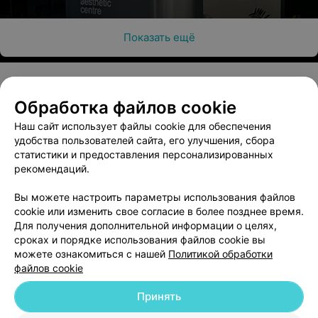
Показать ещё
Обработка файлов cookie
О проекте
Новости проекта
Размещение рекламы
Наш сайт использует файлы cookie для обеспечения
Медицинский маркетинг
Публичный договор
удобства пользователей сайта, его улучшения, сбора
Пользовательское соглашение
Способы оплаты
статистики и предоставления персонализированных
рекомендаций.
Вакансии
Партнеры
Написать руководителю 103.by
Вы можете настроить параметры использования файлов
cookie или изменить свое согласие в более позднее время.
Написать в поддержку
Для получения дополнительной информации о целях,
Персональные настройки cookie
сроках и порядке использования файлов cookie вы
Обработка персональных данных
можете ознакомиться с нашей
Политикой обработки
файлов cookie
Принять