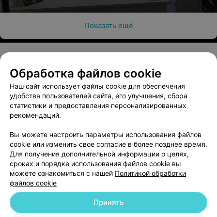
Укладка волос афролоконами (короткие)
Показать ещё
Цена по запросу
Укладка волос афролоконами (средние)
Обработка файлов cookie
О проекте
Новости проекта
Размещение рекламы
Цена по запросу
Наш сайт использует файлы cookie для обеспечения
Медицинский маркетинг
Публичный договор
удобства пользователей сайта, его улучшения, сбора
Пользовательское соглашение
Способы оплаты
статистики и предоставления персонализированных
Укладка волос афролоконами (длинные)
рекомендаций.
Вакансии
Партнеры
Цена по запросу
Написать руководителю 103.by
Вы можете настроить параметры использования файлов
cookie или изменить свое согласие в более позднее время.
Написать в поддержку
Для получения дополнительной информации о целях,
Персональные настройки cookie
сроках и порядке использования файлов cookie вы
Обработка персональных данных
можете ознакомиться с нашей
Политикой обработки
файлов cookie
Принять