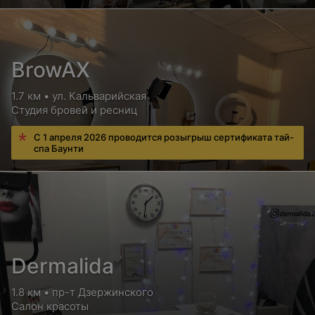
Цена по запросу
Укладка гафре (прикорневая)
BrowAX
Цена по запросу
1.7 км • ул. Кальварийская
Студия бровей и ресниц
Укладка гафре (короткие)
С 1 апреля 2026 проводится розыгрыш сертификата тай-
спа Баунти
Цена по запросу
Укладка гафре (средние)
Цена по запросу
Dermalida
Укладка гафре (длинные)
Цена по запросу
1.8 км • пр-т Дзержинского
Салон красоты