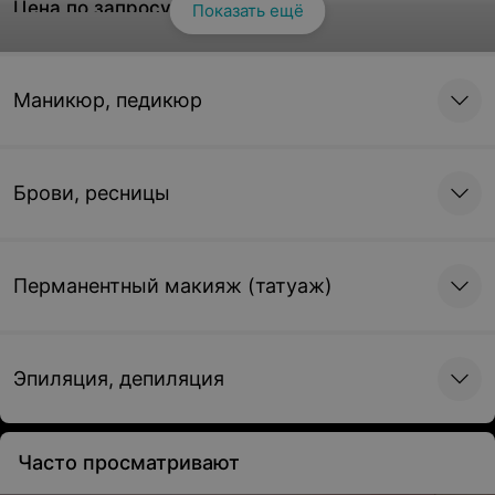
Цена по запросу
Показать ещё
Смотреть все
Укладка «Локоны» (короткие)
Маникюр, педикюр
Цена по запросу
Укладка «Локоны» (средние)
Брови, ресницы
Цена по запросу
Перманентный макияж (татуаж)
Укладка «Локоны» (длинные)
Цена по запросу
Эпиляция, депиляция
Укладка «Локоны» с подколкой (короткие)
Цена по запросу
Часто просматривают