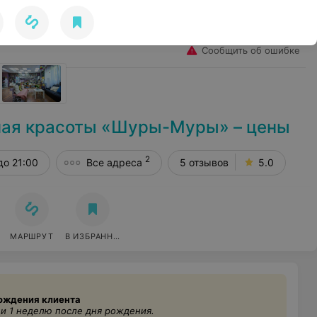
Избранное
Войти
Сообщить об ошибке
ная красоты «Шуры-Муры» – цены
2
до 21:00
Все адреса
5 отзывов
5.0
МАРШРУТ
В ИЗБРАННОЕ
рождения клиента
 и 1 неделю после дня рождения.