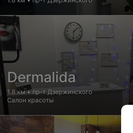
1.8 км • пр-т Дзержинского
Dermalida
1.8 км • пр-т Дзержинского
Салон красоты