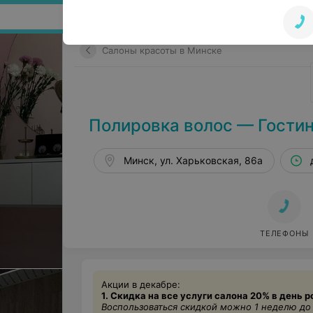
Поиск по сайту
Салоны красоты в Минске
Полировка волос — Гости
Минск, ул. Харьковская, 86a
ТЕЛЕФОНЫ
Акции в декабре:
1. Скидка на все услуги салона 20% в день 
Воспользоваться скидкой можно 1 неделю до