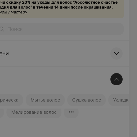
учи скидку 20% на уходы для волос “Абсолютное счастье
дия для волос” в течении 14 дней после окрашивания.
дному мастеру
ени
ка
Мытье волос
Сушка волос
рическа
Мытье волос
Сушка волос
Укладка в
Мелирование волос