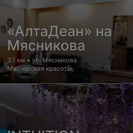
«АлтаДеан» на
Мясникова
3.1 км • ул. Мясникова
Мастерская красоты