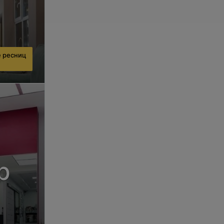
 ресниц
р