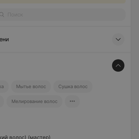
ени
ка
Мытье волос
Сушка волос
Мелирование волос
ий волос) (мастер)