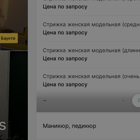
Цена по запросу
Стрижка женская модельная (средни
Цена по запросу
 Баунти
Стрижка женская модельная (длинн
Цена по запросу
Стрижка женская модельная (очень 
Цена по запросу
Стрижка женская модельная (коротк
Цена по запросу
s
Маникюр, педикюр
Стрижка женская модельная (средн
Цена по запросу