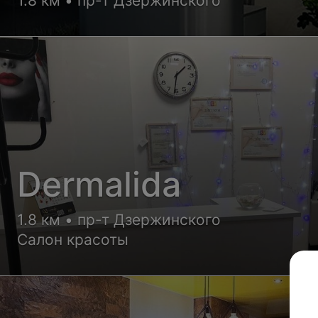
1.8 км • пр-т Дзержинского
Dermalida
1.8 км • пр-т Дзержинского
Салон красоты