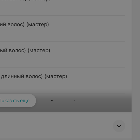
й волос) (мастер)
ый волос) (мастер)
длинный волос) (мастер)
Показать ещё
Смотреть все
ий волос) (ведущий мастер)
ий волос) (ведущий мастер)