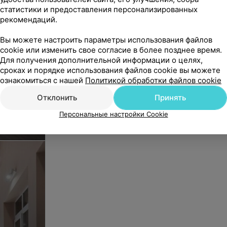
Стрижка женская модельная (очень 
статистики и предоставления персонализированных
Цена по запросу
рекомендаций.
Вы можете настроить параметры использования файлов
Стрижка одним срезом (подравнива
cookie или изменить свое согласие в более позднее время.
Для получения дополнительной информации о целях,
Цена по запросу
сроках и порядке использования файлов cookie вы можете
ознакомиться с нашей
Политикой обработки файлов cookie
Стрижка челки (мастер)
Отклонить
Принять
Цена по запросу
.
Персональные настройки Cookie
Стрижка челки (ведущий мастер)
Цена по запросу
Стрижка челки (мастер высшей кате
Цена по запросу
Подравнивание челки (мастер)