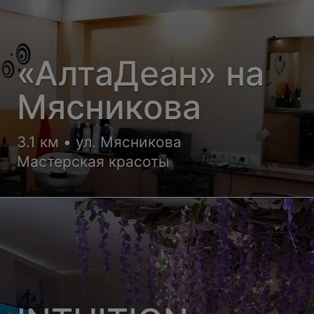
«АлтаДеан» на
Мясникова
3.1 км • ул. Мясникова
Мастерская красоты