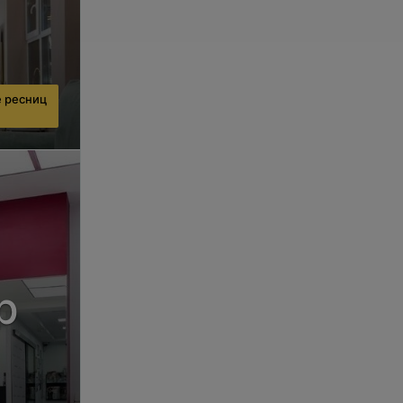
Цена по запросу
Подравнивание челки (ведущий мас
Цена по запросу
 ресниц
Подравнивание челки (мастер высш
Цена по запросу
Выбривание рисунка (Hair Tattoo)
Цена по запросу
Стрижка женская для пенсионеров
р
действует с 9:00 до 12:00 в будние дни по 
Цена по запросу
Стрижка горячим лезвием
Цена по запросу